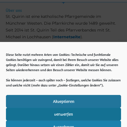
Über uns
St. Quirin ist eine katholische Pfarrgemeinde im
Münchner Westen. Die Pfarrkirche wurde 1489 geweiht.
Seit 2014 ist St. Quirin Teil des Pfarrverbandes mit St.
Michael in Lochhausen (
Internetseite
).
Kontakt
Diese Seite nutzt mehrere Arten von Cookies: Technische und funktionale
Cookies benötigen wir zwingend, damit bei Ihrem Besuch unserer Website alles
Pfarramt St. Quirin
gelingt. Darüber hinaus setzen wir einen Zähler ein, damit wir Sie auf unseren
Ubostraße 5
Seiten wiedererkennen und den Besuch unserer Website messen können.
81245 München
Sie können jederzeit – auch später noch – festlegen, welche Cookies Sie zulassen
Tel. 089 89 13 66 910
und welche nicht (mehr dazu unter „Cookie-Einstellungen ändern“).
E-Mail: st-quirin.muenchen@ebmuc.de
Notfall: 0171 561 88 04
Akzeptieren
verwerfen
Copyright © 2026 Pfarrei St. Quirin München
Ausnahmen