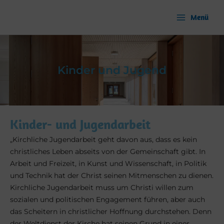
Zum
Inhalt
Menü
springen
Kinder und Jugend
Kinder- und Jugendarbeit
„Kirchliche Jugendarbeit geht davon aus, dass es kein
christliches Leben abseits von der Gemeinschaft gibt. In
Arbeit und Freizeit, in Kunst und Wissenschaft, in Politik
und Technik hat der Christ seinen Mitmenschen zu dienen.
Kirchliche Jugendarbeit muss um Christi willen zum
sozialen und politischen Engagement führen, aber auch
das Scheitern in christlicher Hoffnung durchstehen. Denn
der Weltdienst der Kirche hat seinen Grund in einer