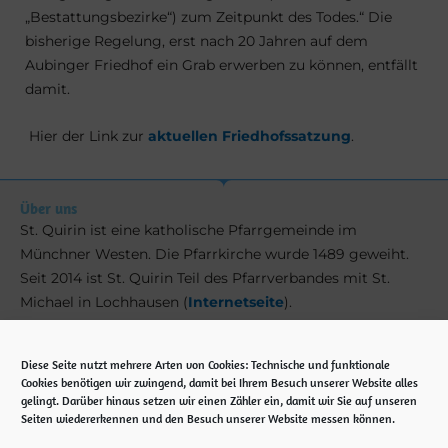
„Bestattungsbezirke“) zum Zeitpunkt des Todes.“ Die
bisherige Regelung, erst nach 20 Jahren auf dem
Aubinger Friedhof ein Grab erwerben zu können, entfällt
damit.
Hier der Link zur
aktuellen Friedhofssatzung
.
Über uns
St. Quirin ist eine katholische Pfarrgemeinde im
Münchner Westen. Die Pfarrkirche wurde 1489 geweiht.
Seit 2014 ist St. Quirin Teil des Pfarrverbandes mit St.
Michael in Lochhausen (
Internetseite
).
Kontakt
Diese Seite nutzt mehrere Arten von Cookies: Technische und funktionale
Cookies benötigen wir zwingend, damit bei Ihrem Besuch unserer Website alles
Pfarramt St. Quirin
gelingt. Darüber hinaus setzen wir einen Zähler ein, damit wir Sie auf unseren
Ubostraße 5
Seiten wiedererkennen und den Besuch unserer Website messen können.
81245 München