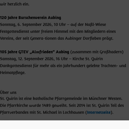
wir herzlich ein.
120 Jahre Burschenverein Aubing
Sonntag, 6. September 2026, 10 Uhr – auf der Naßl-Wiese
Festgottesdienst unter freiem Himmel mit den Mitgliedern eines
Vereins, der seit Genera-tionen das Aubinger Dorfleben prägt.
105 Jahre GTEV „Almfrieden“ Aubing
(zusammen mit Großhadern)
Samstag, 12. September 2026, 16 Uhr – Kirche St. Quirin
Dankgottesdienst für mehr als ein Jahrhundert gelebte Trachten- und
Heimatpflege.
Über uns
St. Quirin ist eine katholische Pfarrgemeinde im Münchner Westen.
Die Pfarrkirche wurde 1489 geweiht. Seit 2014 ist St. Quirin Teil des
Pfarrverbandes mit St. Michael in Lochhausen (
Internetseite
).