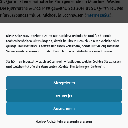
St. Quirin ist eine katholische Pfarrgemeinde im Münchner Westen.
Die Pfarrkirche wurde 1489 geweiht. Seit 2014 ist St. Quirin Teil des
Pfarrverbandes mit St. Michael in Lochhausen (
Internetseite
).
Kontakt
Diese Seite nutzt mehrere Arten von Cookies: Technische und funktionale
Pfarramt St. Quirin
Cookies benötigen wir zwingend, damit bei Ihrem Besuch unserer Website alles
gelingt. Darüber hinaus setzen wir einen Zähler ein, damit wir Sie auf unseren
Ubostraße 5
Seiten wiedererkennen und den Besuch unserer Website messen können.
81245 München
Tel. 089 89 13 66 910
Sie können jederzeit – auch später noch – festlegen, welche Cookies Sie zulassen
und welche nicht (mehr dazu unter „Cookie-Einstellungen ändern“).
E-Mail: st-quirin.muenchen@ebmuc.de
Notfall: 0171 561 88 04
Akzeptieren
verwerfen
Copyright © 2026 Pfarrei St. Quirin München
Ausnahmen
Impressum/Datenschutzerklärung
Cookie-Richtlinie (EU)
Cookie-Richtlinie
Impressum
Impressum