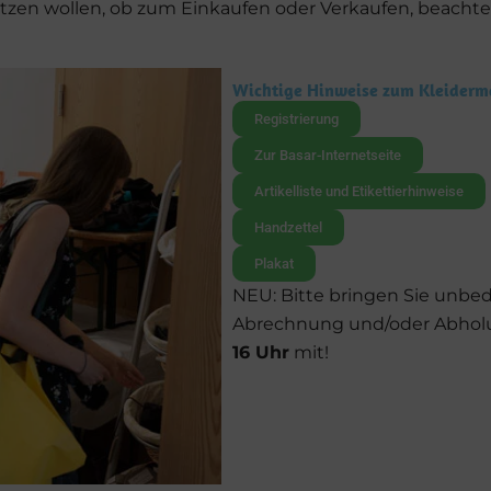
tzen wollen, ob zum Einkaufen oder Verkaufen, beachten
Wichtige Hinweise zum Kleiderm
Registrierung
Zur Basar-Internetseite
Artikelliste und Etikettierhinweise
Handzettel
Plakat
NEU: Bitte bringen Sie unb
Abrechnung und/oder Abho
16 Uhr
mit!