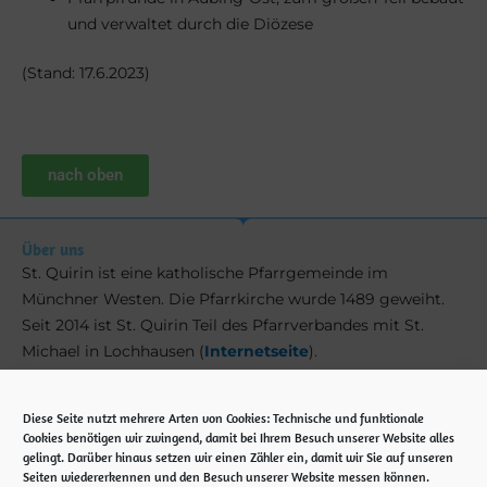
und verwaltet durch die Diözese
(Stand: 17.6.2023)
nach oben
Über uns
St. Quirin ist eine katholische Pfarrgemeinde im
Münchner Westen. Die Pfarrkirche wurde 1489 geweiht.
Seit 2014 ist St. Quirin Teil des Pfarrverbandes mit St.
Michael in Lochhausen (
Internetseite
).
Kontakt
Diese Seite nutzt mehrere Arten von Cookies: Technische und funktionale
Cookies benötigen wir zwingend, damit bei Ihrem Besuch unserer Website alles
Pfarramt St. Quirin
gelingt. Darüber hinaus setzen wir einen Zähler ein, damit wir Sie auf unseren
Ubostraße 5
Seiten wiedererkennen und den Besuch unserer Website messen können.