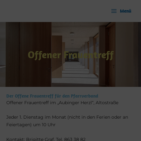
Zum
Inhalt
Menü
springen
Offener Frauentreff
Der Offene Frauentreff für den Pfarrverband
Offener Frauentreff im „Aubinger Herzl“, Altostraße
Jeder 1. Dienstag im Monat (nicht in den Ferien oder an
Feiertagen) um 10 Uhr
Kontakt: Brigitte Graf, Tel. 863 38 82