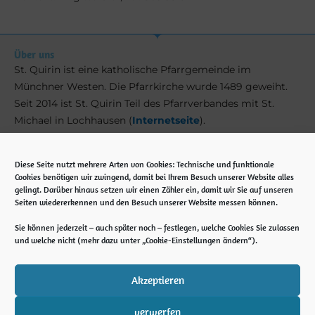
Über uns
St. Quirin ist eine katholische Pfarrgemeinde im
Münchner Westen. Die Pfarrkirche wurde 1489 geweiht.
Seit 2014 ist St. Quirin Teil des Pfarrverbandes mit St.
Michael in Lochhausen (
Internetseite
).
Kontakt
Diese Seite nutzt mehrere Arten von Cookies: Technische und funktionale
Cookies benötigen wir zwingend, damit bei Ihrem Besuch unserer Website alles
Pfarramt St. Quirin
gelingt. Darüber hinaus setzen wir einen Zähler ein, damit wir Sie auf unseren
Ubostraße 5
Seiten wiedererkennen und den Besuch unserer Website messen können.
81245 München
Sie können jederzeit – auch später noch – festlegen, welche Cookies Sie zulassen
Tel. 089 89 13 66 910
und welche nicht (mehr dazu unter „Cookie-Einstellungen ändern“).
E-Mail: st-quirin.muenchen@ebmuc.de
Notfall: 0171 561 88 04
Akzeptieren
verwerfen